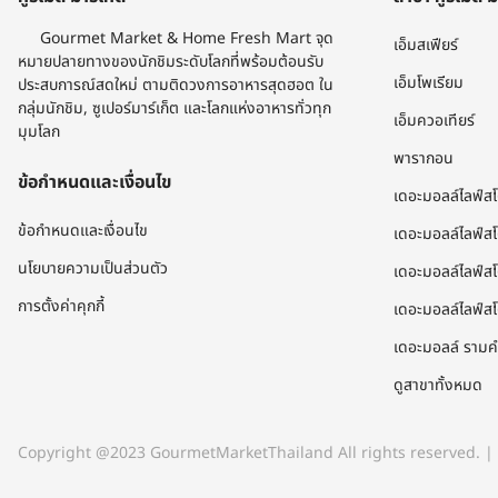
Gourmet Market & Home Fresh Mart จุด
เอ็มสเฟียร์
หมายปลายทางของนักชิมระดับโลกที่พร้อมต้อนรับ
เอ็มโพเรียม
ประสบการณ์สดใหม่ ตามติดวงการอาหารสุดฮอต ใน
กลุ่มนักชิม, ซูเปอร์มาร์เก็ต และโลกแห่งอาหารทั่วทุก
เอ็มควอเทียร์
มุมโลก​
พารากอน
ข้อกำหนดและเงื่อนไข
เดอะมอลล์ไลฟ์ส
ข้อกำหนดและเงื่อนไข
เดอะมอลล์ไลฟ์ส
นโยบายความเป็นส่วนตัว
เดอะมอลล์ไลฟ์สโ
การตั้งค่าคุกกี้
เดอะมอลล์ไลฟ์สโ
เดอะมอลล์ ราม
ดูสาขาทั้งหมด
Copyright @2023 GourmetMarketThailand All rights reserved. | เล