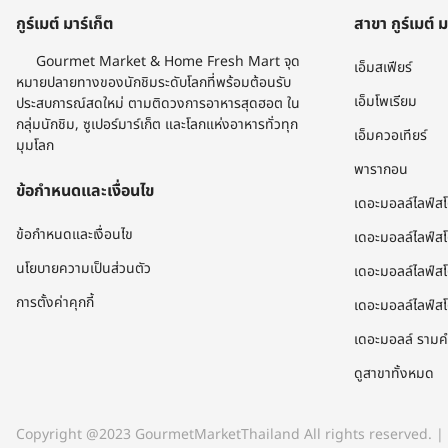
กูร์เมต์ มาร์เก็ต
สาขา กูร์เมต์ ม
Gourmet Market & Home Fresh Mart จุด
เอ็มสเฟียร์
หมายปลายทางของนักชิมระดับโลกที่พร้อมต้อนรับ
เอ็มโพเรียม
ประสบการณ์สดใหม่ ตามติดวงการอาหารสุดฮอต ใน
กลุ่มนักชิม, ซูเปอร์มาร์เก็ต และโลกแห่งอาหารทั่วทุก
เอ็มควอเทียร์
มุมโลก​
พารากอน
ข้อกำหนดและเงื่อนไข
เดอะมอลล์ไลฟ์ส
ข้อกำหนดและเงื่อนไข
เดอะมอลล์ไลฟ์ส
นโยบายความเป็นส่วนตัว
เดอะมอลล์ไลฟ์สโ
การตั้งค่าคุกกี้
เดอะมอลล์ไลฟ์สโ
เดอะมอลล์ ราม
ดูสาขาทั้งหมด
Copyright @2023 GourmetMarketThailand All rights reserved. | เล