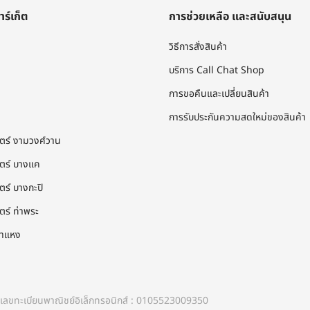
าร์เก็ต
การช่วยเหลือ และสนับสนุน
วิธีการสั่งสินค้า
บริการ Call Chat Shop
การขอคืนและเปลี่ยนสินค้า
การรับประกันความสดใหม่ของสินค้า
โตร์ งามวงศ์วาน
โตร์ บางแค
ตร์ บางกะปิ
ตร์ ท่าพระ
คำแหง
ขทะเบียนพาณิชย์อิเล็กทรอนิกส์ : 0105523009350