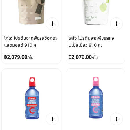
โคโจ โปรตีนจากพืชรสช็อคโก
โคโจ โปรตีนจากพืชรสแอ
แลตมอลต์ 910 ก.
ปเปิ้ลเขียว 910 ก.
฿2,079.00
฿2,079.00
/
ชิ้น
/
ชิ้น