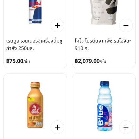
เรดบูล เอนเนอร์จีเครื่องดื่มชู
โคโจ โปรตีนจากพืช รสโฮจิฉะ
กำลัง 250มล.
910 ก.
฿75.00
฿2,079.00
/
ชิ้น
/
ชิ้น