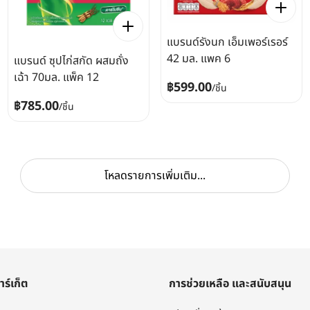
แบรนด์รังนก เอ็มเพอร์เรอร์
42 มล. แพค 6
แบรนด์ ซุปไก่สกัด ผสมถั่ง
เฉ้า 70มล. แพ็ค 12
฿599.00
/
ชิ้น
฿785.00
/
ชิ้น
โหลดรายการเพิ่มเติม...
าร์เก็ต
การช่วยเหลือ และสนับสนุน