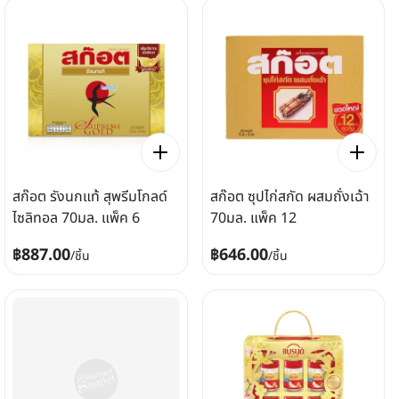
สก๊อต รังนกแท้ สุพรีมโกลด์
สก๊อต ซุปไก่สกัด ผสมถั่งเฉ้า
ไซลิทอล 70มล. แพ็ค 6
70มล. แพ็ค 12
฿887.00
฿646.00
/
ชิ้น
/
ชิ้น