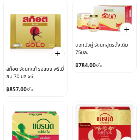
ดอกบัวคู่ รังนกสูตรดั้งเดิม
75มล.
฿784.00
/
ชิ้น
สก๊อต รังนกแท้ รอแยล พรีเมี่
ยม 70 มล x6
฿857.00
/
ชิ้น