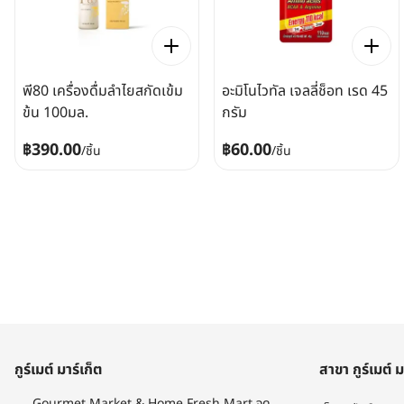
พี80 เครื่องดื่มลำไยสกัดเข้ม
อะมิโนไวทัล เจลลี่ช็อท เรด 45
ข้น 100มล.
กรัม
฿390.00
฿60.00
/
ชิ้น
/
ชิ้น
กูร์เมต์ มาร์เก็ต
สาขา กูร์เมต์ ม
Gourmet Market & Home Fresh Mart จุด