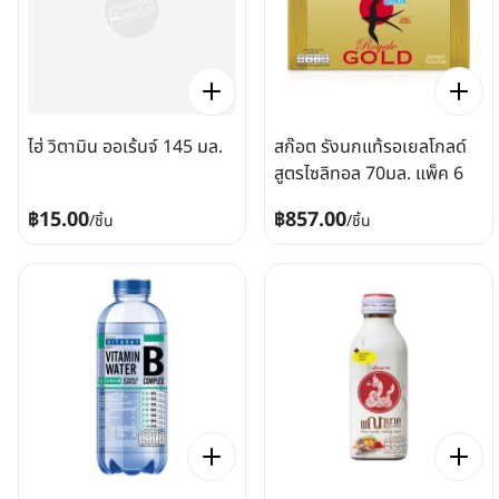
ไฮ่ วิตามิน ออเร้นจ์ 145 มล.
สก๊อต รังนกแท้รอเยลโกลด์
สูตรไซลิทอล 70มล. แพ็ค 6
฿15.00
฿857.00
/
ชิ้น
/
ชิ้น