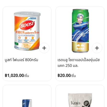
บูสท์ ไฟเบอร์ 800กรัม
เรดบลู โซดาแอปเปิ้ลองุ่นมัส
แคท 250 มล.
฿1,020.00
฿20.00
/
ชิ้น
/
ชิ้น