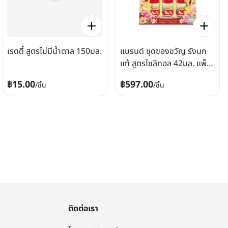
เรดดี้ สูตรไม่มีน้ำตาล 150มล.
แบรนด์ ชุดของขวัญ รังนก
แท้ สูตรไซลิทอล 42มล. แพ็ค
6
฿15.00
฿597.00
/
ชิ้น
/
ชิ้น
ติดต่อเรา