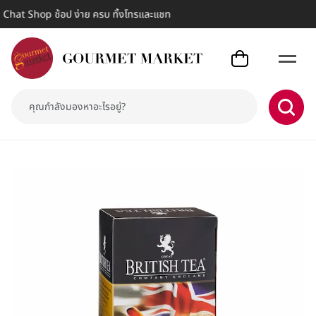
 Chat Shop ช้อป ง่าย ครบ ทั้งโทรและแชท
เกรท บริทิช ที คลาสสิคซีลอน ชาผง 40 กรัม