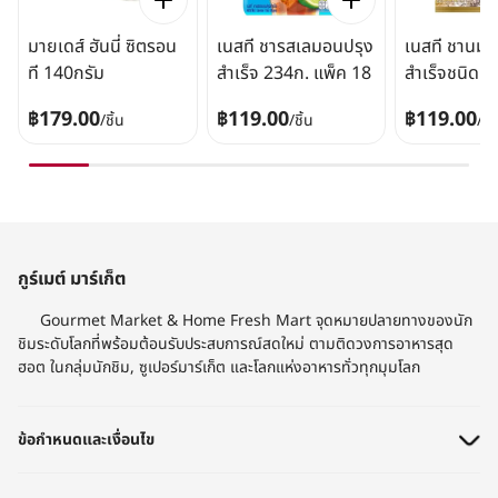
มายเดส์ ฮันนี่ ซิตรอน
เนสที ชารสเลมอนปรุง
เนสที ชานมเ
ที 140กรัม
สำเร็จ 234ก. แพ็ค 18
สำเร็จชนิดผ
แพ็ค 13
฿179.00
฿119.00
฿119.00
/
ชิ้น
/
ชิ้น
/
ชิ้
กูร์เมต์ มาร์เก็ต
Gourmet Market & Home Fresh Mart จุดหมายปลายทางของนัก
ชิมระดับโลกที่พร้อมต้อนรับประสบการณ์สดใหม่ ตามติดวงการอาหารสุด
ฮอต ในกลุ่มนักชิม, ซูเปอร์มาร์เก็ต และโลกแห่งอาหารทั่วทุกมุมโลก​
ข้อกำหนดและเงื่อนไข